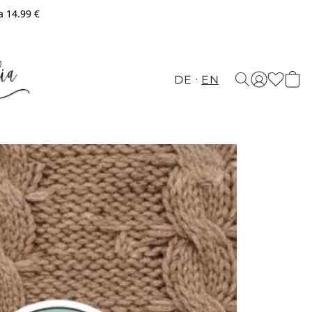
a 14.99 €
DE
EN